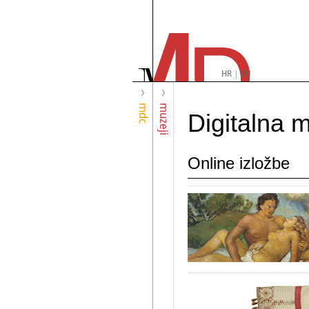
HR
|
EN
mdc
muzeji
Digitalna 
Online izložbe