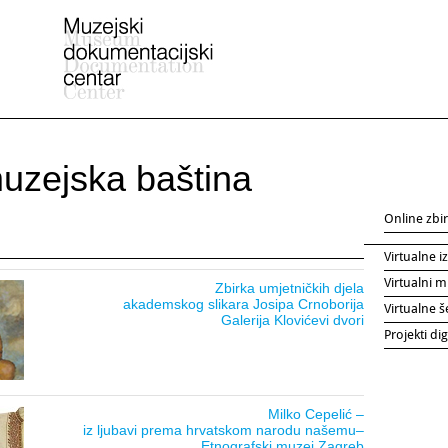
muzejska baština
Online zbi
Virtualne i
Virtualni m
Zbirka umjetničkih djela
akademskog slikara Josipa Crnoborija
Virtualne š
Galerija Klovićevi dvori
Projekti dig
Milko Cepelić –
iz ljubavi prema hrvatskom narodu našemu–
Etnografski muzej Zagreb