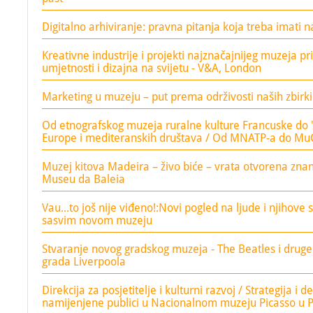
Digitalno arhiviranje: pravna pitanja koja treba imati 
Kreativne industrije i projekti najznačajnijeg muzeja p
umjetnosti i dizajna na svijetu - V&A, London
Marketing u muzeju – put prema održivosti naših zbirki
Od etnografskog muzeja ruralne kulture Francuske do
Europe i mediteranskih društava / Od MNATP-a do M
Muzej kitova Madeira – živo biće – vrata otvorena znan
Museu da Baleia
Vau...to još nije viđeno!:Novi pogled na ljude i njihove
sasvim novom muzeju
Stvaranje novog gradskog muzeja - The Beatles i druge
grada Liverpoola
Direkcija za posjetitelje i kulturni razvoj / Strategija i 
namijenjene publici u Nacionalnom muzeju Picasso u P