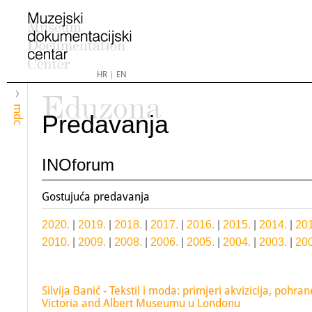
HR
|
EN
Eduzona
mdc
Predavanja
INOforum
Gostujuća predavanja
2020.
|
2019.
|
2018.
|
2017.
|
2016.
|
2015
.
|
2014.
|
201
2010.
|
2009.
|
2008.
|
2006.
|
2005.
|
2004.
|
2003.
|
200
Silvija Banić - Tekstil i moda: primjeri akvizicija, pohran
Victoria and Albert Museumu u Londonu