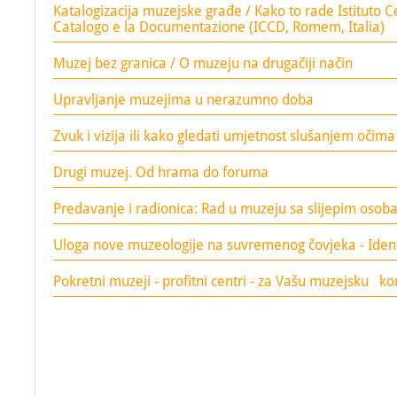
Katalogizacija muzejske građe / Kako to rade Istituto Ce
Catalogo e la Documentazione (ICCD, Romem, Italia)
Muzej bez granica / O muzeju na drugačiji način
Upravljanje muzejima u nerazumno doba
Zvuk i vizija ili kako gledati umjetnost slušanjem očim
Drugi muzej. Od hrama do foruma
Predavanje i radionica: Rad u muzeju sa slijepim oso
Uloga nove muzeologije na suvremenog čovjeka - Identit
Pokretni muzeji - profitni centri - za Vašu muzejsku k