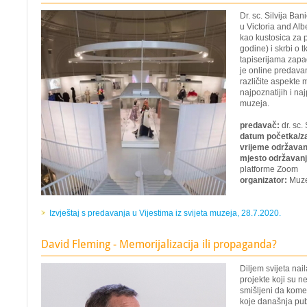
Dr. sc. Silvija Ba
u Victoria and A
kao kustosica za po
godine) i skrbi o 
tapiserijama zapa
je online predava
različite aspekte
najpoznatijih i na
muzeja.
predavač:
dr. sc.
datum početka/z
vrijeme održavan
mjesto održavanj
platforme Zoom
organizator:
Muzej
Izvještaj s predavanja u Vijestima iz svijeta muzeja, 28.7.2020.
David Fleming - Memorijalizacija ili propaganda?
Diljem svijeta nai
projekte koji su ne
smišljeni da kome
koje današnja pub