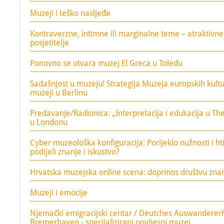
Muzeji i teško nasljeđe
Kontraverzne, intimne ili marginalne teme – atraktivne
posjetitelje
Ponovno se otvara muzej El Greca u Toledu
Sadašnjost u muzeju! Strategija Muzeja europskih kultu
muzeji u Berlinu
Predavanje/Radionica: „Interpretacija i edukacija u T
u Londonu
Cyber muzeološka konfiguracija: Porijeklo nužnosti i ht
podijeli znanje i iskustvo?
Hrvatska muzejska online scena: doprinos društvu zna
Muzeji i emocije
Njemački emigracijski centar / Deutches Auswanderer
Bremerhaven - specijalizirani povijesni muzej