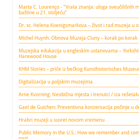
Marta C. Lourenço - "Vrata znanja: uloga sveučilišnih mu
baštine u 21. stoljeću”
Dr. sc. Helena Koenigsmarkova – život i rad muzeja u 
Michel Huynh: Obnova Muzeja Cluny – korak po korak
Muzejska edukacija u engleskim ustanovama – Yorkshir
Harewood House
KHM Stories – priče iz bečkog Kunsthistorisches Muse
Digitalizacija u poljskim muzejima
Arne Kvorning: Neobična mjesta i trenutci / iza rešetak
Gael de Guichen: Preventivna konzervacija počinje u 
Hrabri muzeji u susret novom vremenu
Public Memory in the U.S.: How we remember and c
past