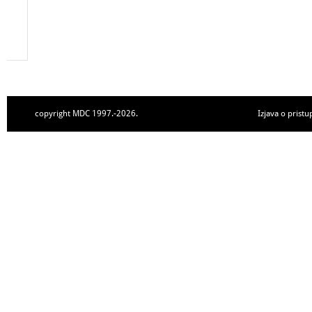
copyright MDC 1997.-2026.
Izjava o pristu