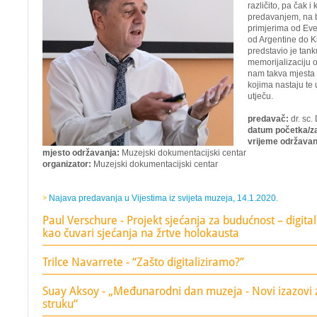
različito, pa čak 
predavanjem, na
primjerima od Ev
od Argentine do Ki
predstavio je tank
memorijalizaciju 
nam takva mjesta š
kojima nastaju te
utječu.
predavač:
dr. sc
datum početka/z
vrijeme održavan
mjesto održavanja:
Muzejski dokumentacijski centar
organizator:
Muzejski dokumentacijski centar
Najava predavanja u Vijestima iz svijeta muzeja, 14.1.2020.
Paul Verschure - Projekt sjećanja za budućnost – digita
kao čuvari sjećanja na žrtve holokausta
Trilce Navarrete - “Zašto digitaliziramo?”
Suay Aksoy - „Međunarodni dan muzeja - Novi izazovi
struku“