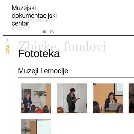
HR
|
EN
Zbirke, fondovi
mdc
Fototeka
Muzeji i emocije