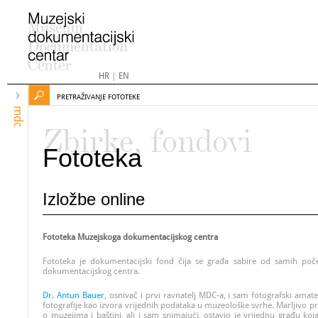
HR
|
EN
PRETRAŽIVANJE FOTOTEKE
mdc
Zbirke, fondovi
Fototeka
Izložbe online
Fototeka Muzejskoga dokumentacijskog centra
Fototeka je dokumentacijski fond čija se građa sabire od samih poč
dokumentacijskog centra.
Dr. Antun Bauer
, osnivač i prvi ravnatelj MDC-a, i sam fotografski amat
fotografije kao izvora vrijednih podataka u muzeološke svrhe. Marljivo pr
o muzejima i baštini, ali i sam snimajući, ostavio je vrijednu građu koj