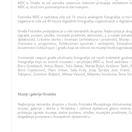
MDC-a. Građa se od osnutka ustanove redovito prikuplja obilaskom t
MDC-a, stručnim putovanjima te darovanjem.
Fototeka MDC-a sadržava više od 16 tisuća analognih fotografija (crno-bije
negativa te više od 40 tisuća digitalnih fotografija organiziranih u digital
Građa Fototeke podijeljena je u više tematskih skupina. Najbrojnija je skup
(zgrade, postavi, izložbe, muzejski predmeti, aktivnosti...), a ostale temat
djelatnosti), Crkvene zbirke i inventari (arhitektura i predmeti), Muzeji 
Vukovara u progonstvu, Kolekcionari (portreti i ambijenti), Edukativ
Inozemstvo (uključujući i građu koja se odnosi na muzeje bivše Jugoslavije
Vremenski raspon građe obuhvaća fotografije od ranih tridesetih godina
fotografija koje su snimili muzealci i stručnjaci MDC-a, fond sadržava i 
Đuro Griesbach, Antun Bauer, Tošo Dabac, Marija Braut, Krešimir Tadić, 
Boris Cvjetanović, Pavo Urban, Saša Kralj, Josip Špralja, Jozo Vrani
Fabijanić, Zvonimir Buljević, Milisav Vesović, Miljenko Smokvina, Šime Str
Muzeji i galerije Hrvatske
Najbrojnija tematska skupina u fondu Fototeke Muzejskoga dokumentaci
muzeji, galerije i zbirke u Hrvatskoj i njihova djelatnost glavni intere
prikazuju zgrade muzeja, stalne postave, izložbe, muzejske predmete, ču
događanja povezana s muzejskom djelatnošću.