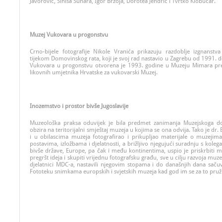
Javorović, Siniša Sunara, Igor Brzoja, Dorotea Jendrić i Tvrtko Klobučar.
Muzej Vukovara u progonstvu
Crno-bijele fotografije Nikole Vranića prikazuju razdoblje izgnans
tijekom Domovinskog rata, koji je svoj rad nastavio u Zagrebu od 1991. 
Vukovara u progonstvu
otvorena je 1993. godine u Muzeju
Mimara
pre
likovnih umjetnika Hrvatske za vukovarski Muzej.
Inozemstvo i prostor bivše Jugoslavije
Muzeološka praksa oduvijek je bila predmet zanimanja Muzejskoga do
obzira na teritorijalni smještaj muzeja u kojima se ona odvija. Tako je dr
i u obilascima muzeja fotografirao i prikupljao materijale o muzejima, 
postavima, izložbama i djelatnosti, a brižljivo njegujući suradnju s ko
bivše države, Europe, pa čak i među kontinentima, uspio je priskrbiti mn
pregršt ideja i skupiti vrijednu fotografsku građu, sve u cilju razvoja muze
djelatnici MDC-a, nastavili njegovim stopama i do današnjih dana saču
Fototeku snimkama europskih i svjetskih muzeja kad god im se za to pruži 