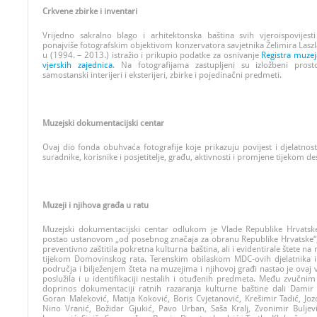
Crkvene zbirke i inventari
Vrijedno sakralno blago i arhitektonska baština svih vjeroispovijest
ponajviše fotografskim objektivom konzervatora savjetnika Želimira Laszl
u (1994. – 2013.) istražio i prikupio podatke za osnivanje
Registra muzeja
vjerskih zajednica
.
Na fotografijama zastupljeni su izložbeni prost
samostanski interijeri i eksterijeri, zbirke i pojedinačni predmeti.
Muzejski dokumentacijski centar
Ovaj dio fonda obuhvaća fotografije koje prikazuju povijest i djelatnos
suradnike, korisnike i posjetitelje, građu, aktivnosti i promjene tijekom de
Muzeji i njihova građa u ratu
Muzejski dokumentacijski centar odlukom je Vlade Republike Hrvatsk
postao ustanovom „od posebnog značaja za obranu Republike Hrvatske“, 
preventivno zaštitila pokretna kulturna baština, ali i evidentirale štete na
tijekom Domovinskog rata. Terenskim obilaskom MDC-ovih djelatnika 
područja i bilježenjem šteta na muzejima i njihovoj građi nastao je ovaj v
poslužila i u identifikaciji nestalih i otuđenih predmeta. Među zvučnim
doprinos dokumentaciji ratnih razaranja kulturne baštine dali Damir 
Goran Maleković, Matija Koković, Boris Cvjetanović, Krešimir Tadić, Joz
Nino Vranić, Božidar Gjukić, Pavo Urban, Saša Kralj, Zvonimir Buljev