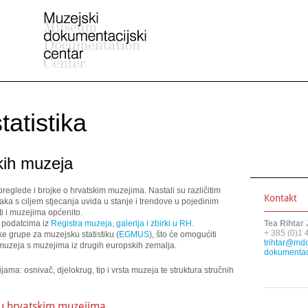
atistika
skih muzeja
reglede i brojke o hrvatskim muzejima. Nastali su različitim
Kontakt
aka s ciljem stjecanja uvida u stanje i trendove u pojedinim
i i muzejima općenito.
a podatcima iz
Registra muzeja, galerija i zbirki u RH
.
Tea Rihtar 
+ 385 (0)1
e grupe za muzejsku statistiku (
EGMUS
), što će omogućiti
trihtar@mdc
muzeja s muzejima iz drugih europskih zemalja.
dokumenta
ama: osnivač, djelokrug, tip i vrsta muzeja te struktura stručnih
 u hrvatskim muzejima