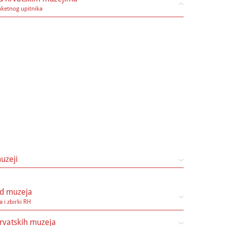
nketnog upitnika
uzeji
led muzeja
a i zbirki RH
hrvatskih muzeja