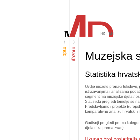
HR
|
EN
mdc
muzeji
Muzejska st
Statistika hrvat
Ovdje možete pronaći tekstove, p
istraživanjima i analizama podat
segmentima muzejske djelatnost
Statistički pregledi temelje se n
Predstavljamo i projekte Europsk
komparativnu analizu hrvatskih 
Godišnji pregledi prema kategorij
djelatnika prema zvanju.
Ukupan broj posjetitelja