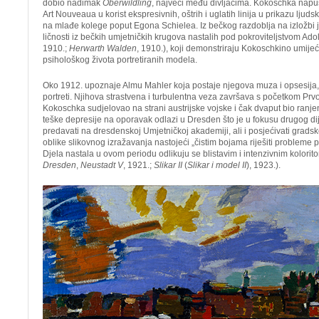
dobio nadimak
Oberwildling
, najveći među divljacima. Kokoschka napuš
Art Nouveaua u korist ekspresivnih, oštrih i uglatih linija u prikazu ljudsko
na mlađe kolege poput Egona Schielea. Iz bečkog razdoblja na izložbi je
ličnosti iz bečkih umjetničkih krugova nastalih pod pokroviteljstvom Ado
1910.;
Herwarth Walden
, 1910.), koji demonstriraju Kokoschkino umije
psihološkog života portretiranih modela.
Oko 1912. upoznaje Almu Mahler koja postaje njegova muza i opsesija,
portreti. Njihova strastvena i turbulentna veza završava s početkom Prv
Kokoschka sudjelovao na strani austrijske vojske i čak dvaput bio ranje
teške depresije na oporavak odlazi u Dresden što je u fokusu drugog dij
predavati na dresdenskoj Umjetničkoj akademiji, ali i posjećivati grads
oblike slikovnog izražavanja nastojeći „čistim bojama riješiti probleme p
Djela nastala u ovom periodu odlikuju se blistavim i intenzivnim kolorit
Dresden
,
Neustadt V
, 1921.;
Slikar II
(
Slikar i model II
), 1923.).