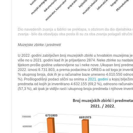
Dio navedenih zvanja u tablici se preklapa, s obzirom da dio djelatnik
zvanja - bilo da obavljaju oba posla ili su za oba zvanja polagali stručni 
Muzejske zbirke i predmeti
U 2022. godini zabilježen broj muzejskih zbirki u hrvatskim muzejima je 
više no u 2021. godini kad ih je prijavljeno 2874. Neke zbirke su nastal
tijekom prošle godine ustanovljene su i neke nove. Ukupan broj predm
2022. iznosi 6.731.803, a prema podacima iz OREG-a od toga je inventi
% ukupnog broja, dok ih je u računalne baze uneseno 4.010.550 odnos
%). Prošlogodišnji podaci slični su onima u
2021. godini
u kojoj bilježi
predmeta od kojih je inventirano 4.632.155 (69,2 %), odnosno računaln
(57,3 %), ali ipak je vidljiv rast i ukupnog broja predmeta i njihove invent