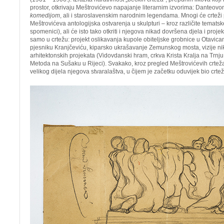
prostor, otkrivaju Meštrovićevo napajanje literarnim izvorima: Danteov
komedijom
, ali i staroslavenskim narodnim legendama. Mnogi će crteži p
Meštrovićeva antologijska ostvarenja u skulpturi – kroz različite tematske
spomenici), ali će isto tako otkriti i njegova nikad dovršena djela i projek
samo u crtežu: projekt oslikavanja kupole obiteljske grobnice u Otavi
pjesniku Kranjčeviću, kiparsko ukrašavanje Zemunskog mosta, vizije ni
arhitektonskih projekata (Vidovdanski hram, crkva Krista Kralja na Trnju 
Metoda na Sušaku u Rijeci). Svakako, kroz pregled Meštrovićevih crtež
velikog dijela njegova stvaralaštva, u čijem je začetku oduvijek bio crtež