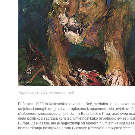
Tigerlöwe
(1926.). Belvedere, Beč
Početkom 1930-ih Kokoschka se vraća u Beč, međutim s uspostavom n
umjetnost mnogih drugih biva proglašena izopačenom, što „ovjekovječuj
(
Autoportret izopačenog umjetnika
). Iz Beča bježi u Prag, grad svog oca
djela političkog sadržaja koristeći umjetnost kako bi pobudio svijest i 
Europi. Uz Picassa, bio je najpoznatiji od modernih umjetnika koji su s
bombardiranju baskijskog grada Guernice (
Pomozite baskijskoj djeci!
, 