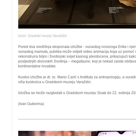
Izvor: Gradski muzej Varaždin
Pored dva središnja eksponata izložbe - vunastog nosoroga Erike i nj
vunastog mamuta, publika može vidjeti video animaciju koja uz pomoć
rekonstruira biljni i životinjski svijet kasnog pleistocena, prikazujući kak
posljednjih divovskih životinja – megafaune, koji je nekad zaista obita
kontinentalne hrvatske.
Kustos izložbe je dr. sc. Mario Carić s Instituta za antropologiju, a sur
viša kustosica u Gradskom muzeju Varaždin.
Izložba se može razgledati u Gradskom muzeju Sisak do 22. svibnja 20
(Ivan Guberina)