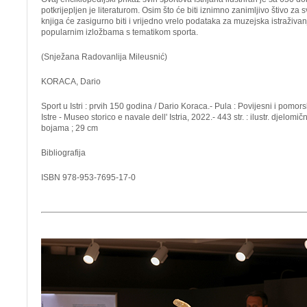
potkrijepljen je literaturom. Osim što će biti iznimno zanimljivo štivo za sve
knjiga će zasigurno biti i vrijedno vrelo podataka za muzejska istraživan
popularnim izložbama s tematikom sporta.
(Snježana Radovanlija Mileusnić)
KORACA, Dario
Sport u Istri : prvih 150 godina / Dario Koraca.- Pula : Povijesni i pomor
Istre - Museo storico e navale dell' Istria, 2022.- 443 str. : ilustr. djelomič
bojama ; 29 cm
Bibliografija
ISBN 978-953-7695-17-0