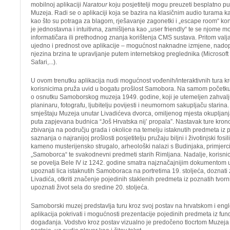
mobilnoj aplikaciji
Naratour
koju posjetitelji mogu preuzeti besplatno p
Muzeja. Radi se o aplikaciji koja se bazira na klasičnim audio turama ka
kao što su potraga za blagom, rješavanje zagonetki i „escape room“ kon
je jednostavna i intuitivna, zamišljena kao „user friendly“ te se njome mo
informatičara ili prethodnog znanja korištenja CMS sustava. Pritom valj
ujedno i prednost ove aplikacije – mogućnost naknadne izmjene, nadop
njezina brzina te upravljanje putem internetskog preglednika (Microso
Safari,...).
U ovom trenutku aplikacija nudi mogućnost vođenih/interaktivnih tura kr
korisnicima pruža uvid u bogatu prošlost Samobora. Na samom početku t
o osnutku Samoborskog muzeja 1949. godine, koji je utemeljen zahvaljuj
planinaru, fotografu, ljubitelju povijesti i neumornom sakupljaču starina.
smještaju Muzeja unutar Livadićeva dvorca, omiljenog mjesta okupljanja 
puta zapjevana budnica “Još Hrvatska nij’ propala”. Nastavak ture kronol
zbivanja na području grada i okolice na temelju istaknutih predmeta iz p
saznanja o najranijoj prošlosti posjetitelju pružaju biljni i životinjski fo
kameno musterijensko strugalo, arheološki nalazi s Budinjaka, primjerc
„Samoborca“ te svakodnevni predmeti starih Rimljana. Nadalje, korisnici
se povelja Bele IV iz 1242. godine smatra najznačajnijim dokumentom 
upoznati lica istaknutih Samoboraca na portretima 19. stoljeća, doznati z
Livadića, otkriti značenje pojedinih staklenih predmeta iz poznatih tvorni
upoznati život sela do sredine 20. stoljeća.
Samoborski muzej predstavlja turu kroz svoj postav na hrvatskom i eng
aplikacija pokrivati i mogućnosti prezentacije pojedinih predmeta iz fu
događanja. Vodstvo kroz postav vizualno je predočeno tlocrtom Muzeja k