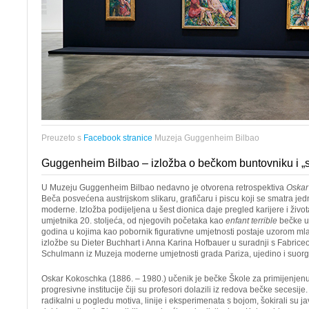
Preuzeto s
Facebook stranice
Muzeja Guggenheim Bilbao
Guggenheim Bilbao – izložba o bečkom buntovniku i „s
U Muzeju Guggenheim Bilbao nedavno je otvorena retrospektiva
Oskar
Beča posvećena austrijskom slikaru, grafičaru i piscu koji se smatra j
moderne. Izložba podijeljena u šest dionica daje pregled karijere i živo
umjetnika 20. stoljeća, od njegovih početaka kao
enfant terrible
bečke um
godina u kojima kao pobornik figurativne umjetnosti postaje uzorom ml
izložbe su Dieter Buchhart i Anna Karina Hofbauer u suradnji s Fabric
Schulmann iz Muzeja moderne umjetnosti grada Pariza, ujedino i suorg
Oskar Kokoschka (1886. – 1980.) učenik je bečke Škole za primijenjenu
progresivne institucije čiji su profesori dolazili iz redova bečke secesije.
radikalni u pogledu motiva, linije i eksperimenata s bojom, šokirali su ja