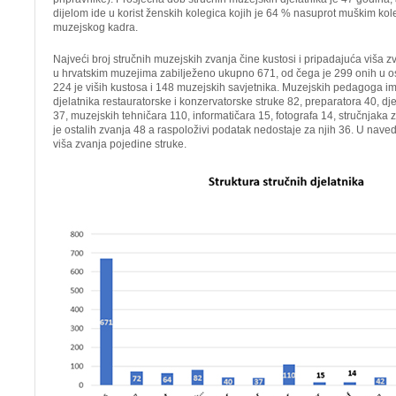
dijelom ide u korist ženskih kolegica kojih je 64 % nasuprot muškim ko
muzejskog kadra.
Najveći broj stručnih muzejskih zvanja čine kustosi i pripadajuća viša zv
u hrvatskim muzejima zabilježeno ukupno 671, od čega je 299 onih u 
224 je viših kustosa i 148 muzejskih savjetnika. Muzejskih pedagoga i
djelatnika restauratorske i konzervatorske struke 82, preparatora 40, dje
37, muzejskih tehničara 110, informatičara 15, fotografa 14, stručnjaka z
je ostalih zvanja 48 a raspoloživi podatak nedostaje za njih 36. U nave
viša zvanja pojedine struke.