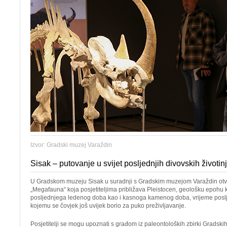
Izvor: Gradski muzej Varaždin
Sisak – putovanje u svijet posljednjih divovskih životin
U Gradskom muzeju Sisak u suradnji s Gradskim muzejom Varaždin otv
„Megafauna“ koja posjetiteljima približava Pleistocen, geološku epohu
posljednjega ledenog doba kao i kasnoga kamenog doba, vrijeme poslje
kojemu se čovjek još uvijek borio za puko preživljavanje.
Posjetitelji se mogu upoznati s građom iz paleontoloških zbirki Gradskih