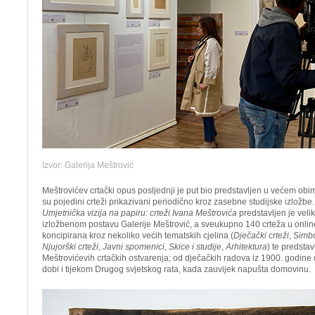
Izvor: Galerija Meštrović
Meštrovićev crtački opus posljednji je put bio predstavljen u većem obi
su pojedini crteži prikazivani periodično kroz zasebne studijske izložb
Umjetnička vizija na papiru: crteži Ivana Meštrovića
predstavljen je velik
izložbenom postavu Galerije Meštrović, a sveukupno 140 crteža u online
koncipirana kroz nekoliko većih tematskih cjelina (
Dječački crteži
,
Simb
Njujorški crteži
,
Javni spomenici
,
Skice i studije
,
Arhitektura
) te predstav
Meštrovićevih crtačkih ostvarenja; od dječačkih radova iz 1900. godine 
dobi i tijekom Drugog svjetskog rata, kada zauvijek napušta domovinu.