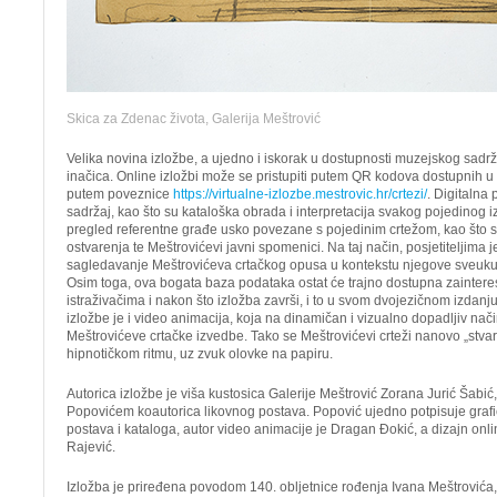
Skica za Zdenac života, Galerija Meštrović
Velika novina izložbe, a ujedno i iskorak u dostupnosti muzejskog sadrža
inačica. Online izložbi može se pristupiti putem QR kodova dostupnih u 
putem poveznice
https://virtualne-izlozbe.mestrovic.hr/crtezi/
. Digitalna
sadržaj, kao što su kataloška obrada i interpretacija svakog pojedinog izl
pregled referentne građe usko povezane s pojedinim crtežom, kao što s
ostvarenja te Meštrovićevi javni spomenici. Na taj način, posjetiteljima 
sagledavanje Meštrovićeva crtačkog opusa u kontekstu njegove sveukup
Osim toga, ova bogata baza podataka ostat će trajno dostupna zaintere
istraživačima i nakon što izložba završi, i to u svom dvojezičnom izda
izložbe je i video animacija, koja na dinamičan i vizualno dopadljiv nač
Meštrovićeve crtačke izvedbe. Tako se Meštrovićevi crteži nanovo „stvara
hipnotičkom ritmu, uz zvuk olovke na papiru.
Autorica izložbe je viša kustosica Galerije Meštrović Zorana Jurić Šabić
Popovićem koautorica likovnog postava. Popović ujedno potpisuje graf
postava i kataloga, autor video animacije je Dragan Đokić, a dizajn onli
Rajević.
Izložba je priređena povodom 140. obljetnice rođenja Ivana Meštrovića,