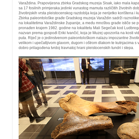
Varaždina. Prapovijesna zbirka Gradskog muzeja Sisak, iako mala kapa
sa 17 fosilnih primjeraka jedinki vunastog mamuta različitih životnih dob
životinjskih vrsta pleistocenskog razdoblja koja je nerijetko korištena i
Zbirka paleontološke građe Gradskog muzeja Varaždin sadrži raznolike 
na lokalitetima Varaždinske županije, a među mnoštvu građe ističe se 
pronađen krajem 1982. godine na lokalitetu Mali Segečak kod Ludbrega
nazvan prema gospođi Eriki Ivančić, koja je Muzej upozorila na kosti vid
puta. Riječ je o jedinstvenom paleontološkom nalazu impozantne životi
velikom i upečatljivom glavom, dugom i oštrom dlakom te kutnjacima s v
dobro prilagođena tvrdoj travnatoj hrani pleistocenskih tundri i stepa.