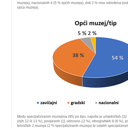
muzeja), nacionalnih 4 (5 % općih muzeja), dok 2 % nisu određena po
opća muzeja).
Među specijaliziranim muzejima (95) po tipu, najviše je umjetničkih (32 
(njih 12 ili 13 %), povijesnih (11 odnosno 12 %), etnografskih 8 (8 %), p
tehničkih 2 muzeja (2 % specijaliziranih muzeja) te ostalih specijalizir