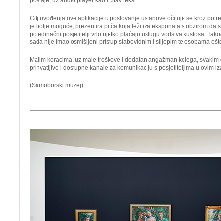
postaje, uz audio player kao i čitav tekst.
Cilj uvođenja ove aplikacije u poslovanje ustanove očituje se kroz potre
je bolje moguće, prezentira priča koja leži iza eksponata s obzirom da 
pojedinačni posjetitelji vrlo rijetko plaćaju uslugu vodstva kustosa. Ta
sada nije imao osmišljeni pristup slabovidnim i slijepim te osobama oš
Malim koracima, uz male troškove i dodatan angažman kolega, svakim
prihvatljive i dostupne kanale za komunikaciju s posjetiteljima u ovim
(Samoborski muzej)