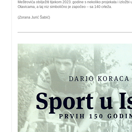
Meštrovića obilježiti tijekom 2023. godine s nekoliko projekata i izložbi 
Otavicama, a taj niz simbolično je započeo – sa 140 crteža.
(Zorana Jurić Šabić)