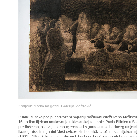
Kraljević Marko na gozbi, Galerija Meštrović
Publici su tako prvi put prikazani najraniji sačuvani crteži Ivana Meštrov
16 godina tijekom naukovanja u klesarskoj radionici Pavla Bilinića u Sp
predlošcima, otkrivaju samouvjerenost i sigurnost ruke budućeg umjetnik
ikonografski intrigantni Meštrovićevi simbolistički crteži nastali tijeko
(1901 – 1906.). Izrazita narativnost „bečkih crteža“, prepunih likova koj