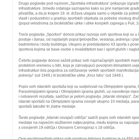
Drugo poglavlje pod nazivom „Sportska infrastruktura“ prikazuje izgradn
infrastrukture. Između ostaloga saznajemo kako su prvi namjenski građeni
plivališta, a da je krajem 19. st. država ulagala samo u objekte za potr
vlasti i poduzetnici u gradnju sportskih objekata za potrebe visokog dru
(poput velodroma za biciklističke utrke i utrke konjskih zaprega u Puli, 1
Treće poglavlje „Sportovi“ donosi prikaz razvoja svih sportova koji su u Istr
postoje i danas, od najstarijih poput tjelovježbe, veslanja, jedrenja i p
badmintona i body buildinga. Ukupno je predstavljeno 43 sporta s p
sportova kojima se bave osobe s invaliditetom kao i sport gluhih i nagl
Četvrto poglavlje donosi sažeti prikaz svih najznačajnijih sportskih man
proteklom vremenu u Istri, koja je zahvaljujući povoljnim klimatskim uvje
infrastrukturi bila pogodna za održavanje velikih sportskih manifestacija
jedrenju“ (od 1949.) ili biciklističke utrke „Kroz Istru“ (od 1949.).
Popis svih istarskih sportaša koji su sudjelovali na Olimpijskim igrama,
Paraolimpijskim igrama i Olimpijskim igrama gluhih, uz navođenje mjest
i ostvarenih rezultata, sadržan je petom poglavlju „Istarski olimpijci“. Za
istarski sportaši na Olimpijskim igrama osvojili ukupno 10 medalja, paraol
sportaši također tri zlatne medalje.
Šesto poglavlje „Istarski osvajači odličja“ sadrži popis svih istarskih spor
medalje na najvećim službenim natjecanjima, među kojima su najuspješni
s osvojenih 19 odličja i Giovanni Cernogoraz s 18 odličja.
Ovaj enciklopedijski prikaz svih sportova Istrijana ilustriran je sa 650 do