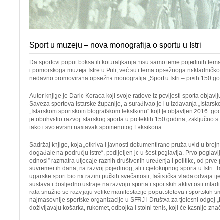
Sport u muzeju – nova monografija o sportu u Istri
Da sportovi poput boksa ili koturaljkanja nisu samo teme pojedinih tem
i pomorskoga muzeja Istre u Puli, već su i tema opsežnoga nakladničkog
nedavno promovirana opsežna monografija „Sport u Istri – prvih 150 go
Autor knjige je Dario Koraca koji svoje radove iz povijesti sporta objav
Saveza sportova Istarske županije, a surađivao je i u izdavanja „Istarsk
„Istarskom sportskom biografskom leksikonu“ koji je objavljen 2016. godi
je obuhvatio razvoj istarskog sporta u proteklih 150 godina, zaključno 
tako i svojevrsni nastavak spomenutog Leksikona.
Sadržaj knjige, koja „otkriva i javnosti dokumentirano pruža uvid u brojn
događale na području Istre“, podijeljen je u šest poglavlja. Prvo poglavlje
odnosi” razmatra utjecaje raznih društvenih uređenja i politike, od prve 
suvremenih dana, na razvoj pojedinog, ali i cjelokupnog sporta u Istri. T
ugarske sport bio na razini pučkih svečanosti; fašistička vlada odvaja 
sustava i dosljedno ustraje na razvoju sporta i sportskih aktivnosti mla
rata snažno se razvijaju velike manifestacije poput sletova i sportskih s
najmasovnije sportske organizacije u SFRJ i Društva za tjelesni odgoj „P
doživljavaju košarka, rukomet, odbojka i stolni tenis, koji će kasnije znača