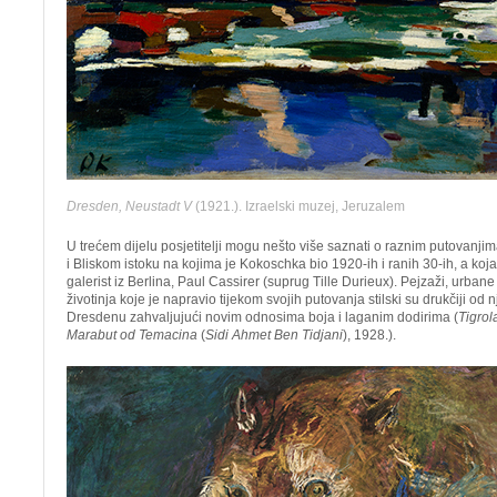
Dresden, Neustadt V
(1921.). Izraelski muzej, Jeruzalem
U trećem dijelu posjetitelji mogu nešto više saznati o raznim putovanjima
i Bliskom istoku na kojima je Kokoschka bio 1920-ih i ranih 30-ih, a koja
galerist iz Berlina, Paul Cassirer (suprug Tille Durieux). Pejzaži, urbane s
životinja koje je napravio tijekom svojih putovanja stilski su drukčiji od
Dresdenu zahvaljujući novim odnosima boja i laganim dodirima (
Tigrol
Marabut od Temacina
(
Sidi Ahmet Ben Tidjani
), 1928.).