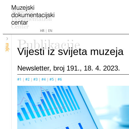
HR
|
EN
Publikacije
mdc
Vijesti iz svijeta muzeja
Newsletter, broj 191., 18. 4. 2023.
#1
|
#2
|
#3
|
#4
|
#5
|
#6