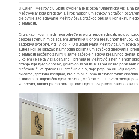
U Galeriji Meštrović u Splitu otvorena je izložba "Umjetnička vizija na pa
Meštrovića" koja predstavlja širok raspon umjetnikovih crtačkih ostvare
cjelovitije sagledavanje Meštrovićeva crtačkog opusa u kontekstu nje
djelatnosti.
Crtež kao likovni medij nosi određenu auru neposrednosti, gotovo fizič
gestom i trenutnim osjećajem umjetnika u onom presudnom trenutku kad
zadobiva svoj prvi, vidljivi oblik. U slučaju Ivana Meštrovića, umjetnika 
autora koji se iskazao na mnogim poljima umjetničkog djelovanja, pre
djelatnosti možemo zaviriti u same začetke njegova kreativnog genija,
u kojem će se ta vizija ostvariti. I premda je Meštrović s nehinjenom s
crtanje nije njegov posao, golem opus od tisuću i pol dosad popisanih cr
Meštrović čuva gotovo 600 crtačkih djela, daje potpuno drukčiji dojam. B
skicama, spretnim krokijima, brojnim studijama ili elaboriranim crtačkim
autonomna umjetnička djela za sebe, Meštrović je i u ovom mediju poka
za prostor, afinitet prema naraciji, kao i njemu svojstvenu sklonost ka