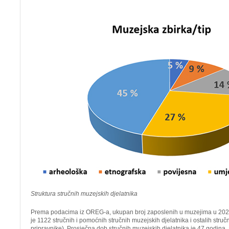
Struktura stručnih muzejskih djelatnika
Prema podacima iz OREG-a, ukupan broj zaposlenih u muzejima u 2022
je 1122 stručnih i pomoćnih stručnih muzejskih djelatnika i ostalih stručn
pripravnike). Prosječna dob stručnih muzejskih djelatnika je 47 godina