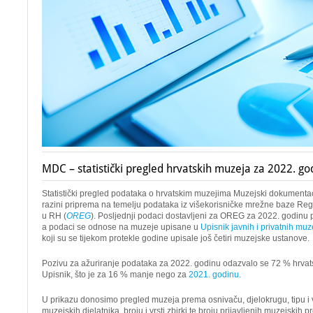
MDC – statistički pregled hrvatskih muzeja za 2022. go
Statistički pregled podataka o hrvatskim muzejima Muzejski dokumentaci
razini priprema na temelju podataka iz višekorisničke mrežne baze Regis
u RH (
OREG
). Posljednji podaci dostavljeni za OREG za 2022. godinu pr
a podaci se odnose na muzeje upisane u
Upisnik javnih i privatnih muz
koji su se tijekom protekle godine upisale još četiri muzejske ustanove.
Pozivu za ažuriranje podataka za 2022. godinu odazvalo se 72 % hrvat
Upisnik, što je za 16 % manje nego za
2021. godinu
.
U prikazu donosimo pregled muzeja prema osnivaču, djelokrugu, tipu i vrs
muzejskih djelatnika, broju i vrsti zbirki te broju prijavljenih muzejskih 