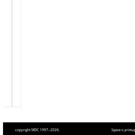
copyright MDC 1997.-2026.
Izjava o pristu