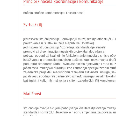
Principi / načela koordinacije i komunikacije
načelo stručne kompetencije i fleksibilnosti
Svrha / cilj
jedinstveni stručni pristup u obavljanju muzejske djelatnosti (čl.2, 
povezivanje u Sustav muzeja Republike Hrvatske)
jedinstveni stručni pristup / izgradnja standarda djelatnosti
promovirati diseminaciju muzejskih projekata i događanja
poticati, podupirati kvalitetnije funkcioniranje muzeja u smislu oč
istraživanja u promocije muzejske baštine, kao i ostvarivanja dru
podupirati standarde rada u svim aspektima djelovanja i rada mu
jačati međumuzejsku suradnju kao i suradnju specijaliziranih stru
zajedničke projekte i međusobnu razmjenu aktivnosti i usluga, sav
jačati vezu i podupirati partnerstvo između muzeja i ostalih lokalni
baštinskih i kulturnih institucija s ciljem zajedničkih i/ili kompleme
Matičnost
stručno djelovanje s ciljem poboljšanja kvalitete djelovanja muze
standarda i normi (čl.4, Pravilnik o načinu i mjerilima za poveziv