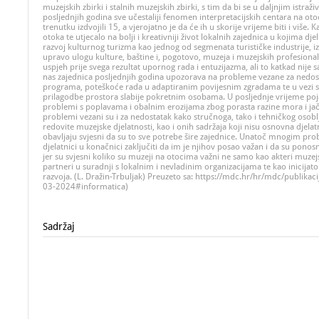
muzejskih zbirki i stalnih muzejskih zbirki, s tim da bi se u daljnjim istraž
posljednjih godina sve učestaliji fenomen interpretacijskih centara na o
trenutku izdvojili 15, a vjerojatno je da će ih u skorije vrijeme biti i više. Ka
otoka te utjecalo na bolji i kreativniji život lokalnih zajednica u kojima dje
razvoj kulturnog turizma kao jednog od segmenata turističke industrije, i
upravo ulogu kulture, baštine i, pogotovo, muzeja i muzejskih profesiona
uspjeh prije svega rezultat upornog rada i entuzijazma, ali to katkad nije
nas zajednica posljednjih godina upozorava na probleme vezane za nedos
programa, poteškoće rada u adaptiranim povijesnim zgradama te u vezi s 
prilagodbe prostora slabije pokretnim osobama. U posljednje vrijeme pojavi
problemi s poplavama i obalnim erozijama zbog porasta razine mora i jač
problemi vezani su i za nedostatak kako stručnoga, tako i tehničkog osoblj
redovite muzejske djelatnosti, kao i onih sadržaja koji nisu osnovna djelat
obavljaju svjesni da su to sve potrebe šire zajednice. Unatoč mnogim pro
djelatnici u konačnici zaključiti da im je njihov posao važan i da su ponos
jer su svjesni koliko su muzeji na otocima važni ne samo kao akteri muzejs
partneri u suradnji s lokalnim i nevladinim organizacijama te kao inicijator
razvoja. (L. Dražin-Trbuljak) Preuzeto sa: https://mdc.hr/hr/mdc/publikac
03-2024#informatica)
Sadržaj