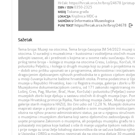
Hrčak: https://hrcak.srce.hr/broj/24678 (pristup
0350-2325
ISBN / ISSN
Tiskana građa
MEDIJ
Knjižnica MDC-a
LOKACIJA
Informatica Museologica
SADRŽAN U
https://hrcak.srce.hr/broj/24678
PUNI TEKST
Sažetak
Tema broja: Muzeji na otocima. Tema broja časopisa IM 54/2023 muzeji 
otocima. U suradnji s muzealcima – kustosima i voditeljima otočnih muzeja 
izdvojiti izazove, ali i prednosti s kojima se u svome radu suočavaju. Kroz
prilog teme broja – kolega iz muzeja na otocima Cresu, Lošinju, Korčuli, 
poluotoku Pelješcu, i kolega iz drugih muzeja koji su pisali o projektima
– dobili smo priliku upoznati se s programima, aktivnostima i inicijativam
dragocjenim djelovanjem njihovih prethodnika te o gotovo cijelom stolje
u misiji čuvanja kulturne baštine hrvatskih otoka. Prema podatcima iz Upis
muzeja u Republici Hrvatskoj, kao i iz Registra muzeja, galerija i zbirki u R
Muzejskome dokumentacijskom centru, od 171 zakonski registriranog muz
Lošinj, Cres, Pag, Murter, Brač, Hvar, Korčula) i poluotoku (Pelješac) osn
muzejskih zbirki koje djeluju u sastavu otočnih ili drugih muzeja (npr. P
muzeja Hrvatskog primorja Rijeka, Narodnog muzeja Zadar, Muzeja općin
galerije starih majstora HAZU), što čini udio od 12,28 %. Muzejski dokumen
mapirati stanje u praksi i prikupiti podatke o svim muzejskim institucijam
obzira na njihov pravno-administrativni status, pa se u njegovu stručnom
o muzejima i muzejskim zbirkama koji samo djelomično zadovoljavaju ili
uvjete propisane Zakonom o muzejima, ali posjeduju muzejsku građu te 
pokazatelji inicijativa koje katkad s više ili manje uspjeha tijekom nekoliko
i prije svega su izraz želje lokalnog stanovništva da se sačuva baština nji
iz Upisnika i OREG-a možemo rezimirati da na otocima djeluje 30 muzejski