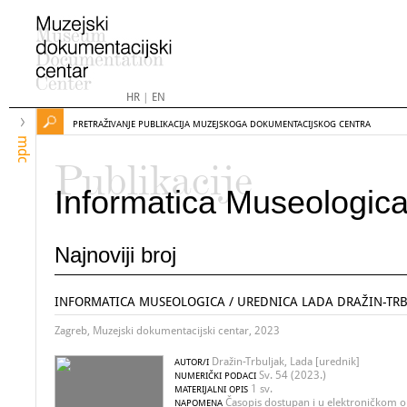
HR
|
EN
PRETRAŽIVANJE PUBLIKACIJA MUZEJSKOGA DOKUMENTACIJSKOG CENTRA
mdc
Publikacije
Informatica Museologic
Najnoviji broj
INFORMATICA MUSEOLOGICA / UREDNICA LADA DRAŽIN-TR
Zagreb, Muzejski dokumentacijski centar, 2023
Dražin-Trbuljak, Lada [urednik]
AUTOR/I
Sv. 54 (2023.)
NUMERIČKI PODACI
1 sv.
MATERIJALNI OPIS
Časopis dostupan i u elektroničkom o
NAPOMENA