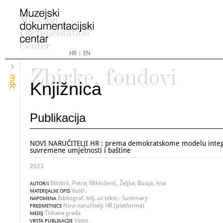
HR
|
EN
Zbirke, fondovi
mdc
Knjižnica
Publikacija
NOVI NARUČITELJI HR : prema demokratskome modelu integ
suvremene umjetnosti i baštine
2023
Bilobrk, Petra; Miklošević, Željka; Busija, Ana
AUTOR/I
ilustr.
MATERIJALNI OPIS
Bibliograf. bilj. uz tekst.- Summary
NAPOMENA
Novi naručitelji HR (platforma)
PREDMETNICE
Tiskana građa
MEDIJ
Vijest
VRSTA PUBLIKACIJE