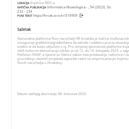
Knjižnica MDC-a
LOKACIJA
Informatica Museologica.- , 54 (2023). Str.
MATIČNA PUBLIKACIJA
232 - 234
https://hrcak.srce.hr/318909
PUNI TEKST
Sažetak
Nacionalna platforma Novi naručitelji HR hrvatska je inačica međunarod
omogućuje građanima/građankama da zatraže i odaberu proces stvaranja 
sredini te da budu uključeni u nj. Prvi simpozij spomenute platforme koj
oblik kulturne demokracije održan je od 12. do 14. listopada 2023. u za
Peščenici KNAP, a njezine su članice nakon niza predavanja, radionica i r
provođenju vlastitih projekata započele raditi na smjernicama po kojima ć
Novih naručitelja u Hrvatskoj.
Datum zadnjeg ažuriranja: 08. kolovoza 2026.