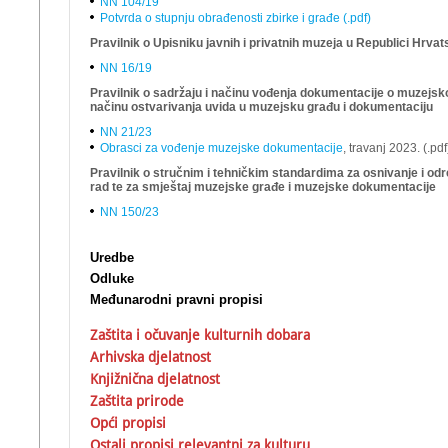
NN 104/19
Potvrda o stupnju obrađenosti zbirke i građe (.pdf)
Pravilnik o Upisniku javnih i privatnih muzeja u Republici Hrvat
NN 16/19
Pravilnik o sadržaju i načinu vođenja dokumentacije o muzejskoj
načinu ostvarivanja uvida u muzejsku građu i dokumentaciju
NN 21/23
Obrasci za vođenje muzejske dokumentacije
, travanj 2023. (.pdf
Pravilnik o stručnim i tehničkim standardima za osnivanje i odr
rad te za smještaj muzejske građe i muzejske dokumentacije
NN 150/23
Uredbe
Odluke
Međunarodni pravni propisi
Zaštita i očuvanje kulturnih dobara
Arhivska djelatnost
Knjižnična djelatnost
Zaštita prirode
Opći propisi
Ostali propisi relevantni za kulturu