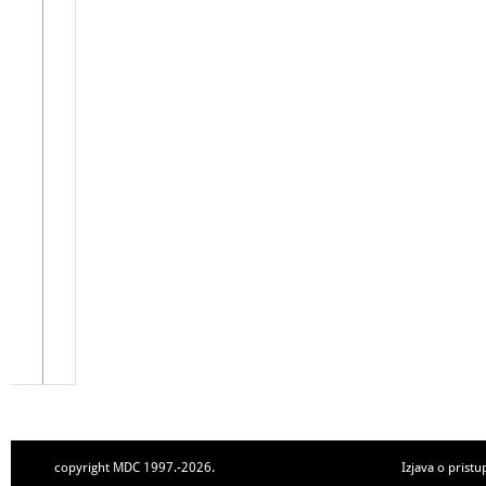
copyright MDC 1997.-2026.
Izjava o pristu