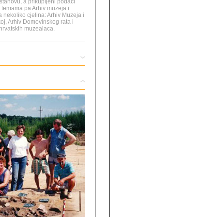
stanovu, a prikupljeni podaci
o temama pa Arhiv muzeja i
 nekoliko cjelina: Arhiv Muzeja i
koj, Arhiv Domovinskog rata i
 hrvatskih muzealaca.