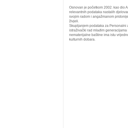
Osnovan je početkom 2002. kao dio Arh
relevantnih podataka nastalih djelova
svojim radom i angažmanom pridonijeli
živjeli.
Skupljanjem podataka za Personalni a
istraživački rad mlađim generacijama 
nematerijalne baštine ima istu vrijedno
kulturnih dobara.