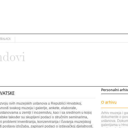
ZEALACA
ndovi
Personalni arhi
RVATSKE
O arhivu
voju svih muzejskih ustanova u Republici Hrvatskoj,
vnosti svakog muzeja i galerije, ankete, elaborate,
stanovama u zemlji i inozemstvu, kao i sa sredinom u kojoj
Arhiv muzeja i ga
dokumente o povi
vatske također su skupljeni podaci o stručnim seminarima,
ustanova. Dokume
 problemi inventiranja, konzerviranja i čuvanja muzejskog
galerijama u Hrva
ti postava izložaba, zapisani podaci o izdavačkoj djelatnosti,