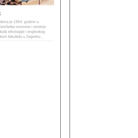
K
đena je 1954. godine u
avršetka osnovne i srednje
tudij etnologije i engleskog
skom fakultetu u Zagrebu...