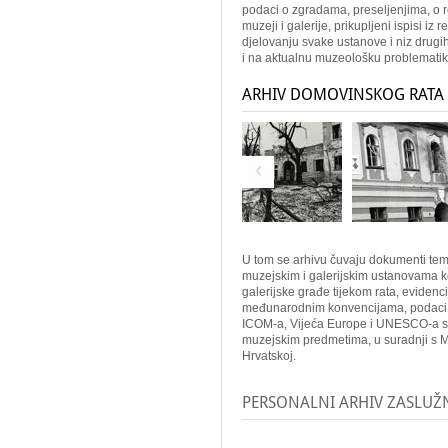
podaci o zgradama, preseljenjima, o 
muzeji i galerije, prikupljeni ispisi iz
djelovanju svake ustanove i niz drugi
i na aktualnu muzeološku problematik
ARHIV DOMOVINSKOG RATA
U tom se arhivu čuvaju dokumenti tema
muzejskim i galerijskim ustanovama k
galerijske građe tijekom rata, evidenc
međunarodnim konvencijama, podaci o 
ICOM-a, Vijeća Europe i UNESCO-a sa
muzejskim predmetima, u suradnji s MD
Hrvatskoj.
PERSONALNI ARHIV ZASLUŽ