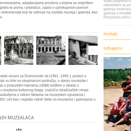
svaku pojedinu u
renoviranjima, adaptacijama prostora u kojima su smješteni
objedinjeni su p
 registra te pisma i prijedlozi, zapisi o cjelokupnom javnom
galerija obuhvaća
h dokumenata koji se odnose na osoblje muzeja i galerija, kao
galerija u Hrvats
u.
Personalni arhiv
Kontakt
Izdvajamo
tski vezani za Domovinski rat (1991.-1995.), podaci o
oje su bile na okupiranom području, o stanju muzejske i
ija o poduzetim mjerama zaštite baštine u skladu s
krađama kulturnog blaga, izvješća istraživačkih misije
stavljena o ratnim štetama na muzejskim zgradama i
C-om kao i registar ratnih šteta na muzejima i galerijama u
NIH MUZEALACA