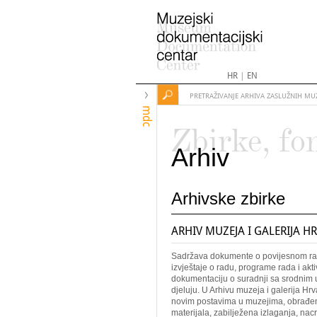
HR
|
EN
PRETRAŽIVANJE ARHIVA ZASLUŽNIH MU
mdc
Zbirke, fo
Arhiv
Arhivske zbirke
ARHIV MUZEJA I GALERIJA H
Sadržava dokumente o povijesnom raz
izvještaje o radu, programe rada i akti
dokumentaciju o suradnji sa srodnim u
djeluju. U Arhivu muzeja i galerija Hr
novim postavima u muzejima, obrađeni
materijala, zabilježena izlaganja, nacr