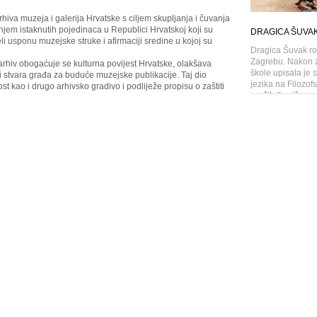
iva muzeja i galerija Hrvatske s ciljem skupljanja i čuvanja
njem istaknutih pojedinaca u Republici Hrvatskoj koji su
DRAGICA ŠUVA
 usponu muzejske struke i afirmaciji sredine u kojoj su
Dragica Šuvak ro
Zagrebu. Nakon z
rhiv obogaćuje se kulturna povijest Hrvatske, olakšava
škole upisala je s
i stvara građa za buduće muzejske publikacije. Taj dio
jezika na Filozof
st kao i drugo arhivsko gradivo i podliježe propisu o zaštiti
pročitajte više