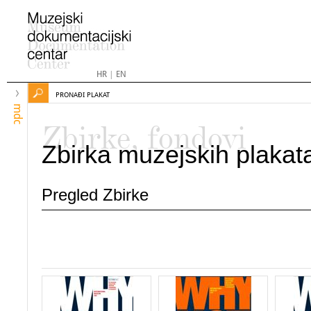
HR
|
EN
PRONAĐI PLAKAT
mdc
Zbirke, fondovi
Zbirka muzejskih plakat
Pregled Zbirke