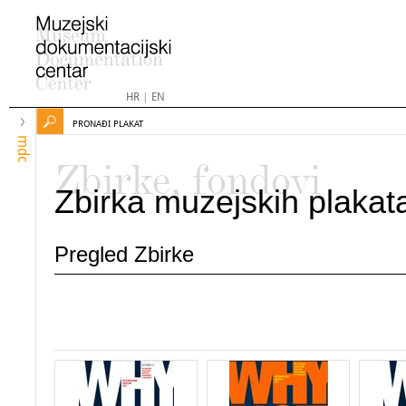
HR
|
EN
PRONAĐI PLAKAT
mdc
Zbirke, fondovi
Zbirka muzejskih plakat
Pregled Zbirke