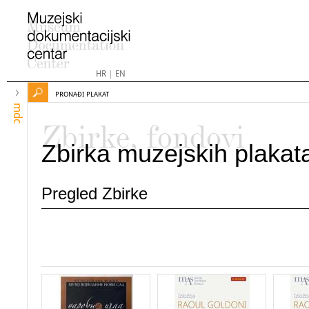
HR
|
EN
PRONAĐI PLAKAT
mdc
Zbirke, fondovi
Zbirka muzejskih plakat
Pregled Zbirke