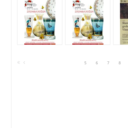
5
6
7
8