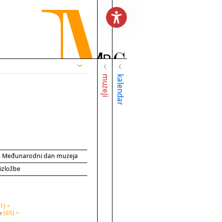
muzeji
kalendar
za Međunarodni dan muzeja
 izložbe
(1) >
ke
(65) >