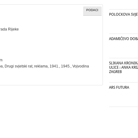
PODACI
POLOCKOVA SVJE
rada Rijeke
ADAMIĆEVO DOBA,
cm
SLIKANA KRONIKA
ba
,
Drugi svjetski rat
,
reklama
, 1941., 1945., Vojvodina
ULICE : ANKA KR
ZAGREB
ARS FUTURA