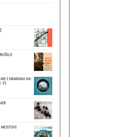
Č
 RUŠILO
LUKE I GRAĐANA NA
 ST.
ZNER
NI MOSTOVI