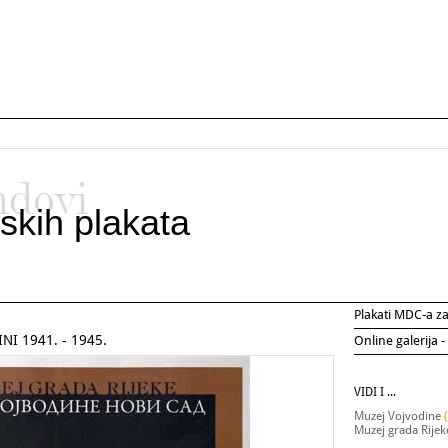
ndovi
skih plakata
Plakati MDC-a 
I 1941. - 1945.
Online galerija -
VIDI I ...
Muzej Vojvodine
Muzej grada Rije