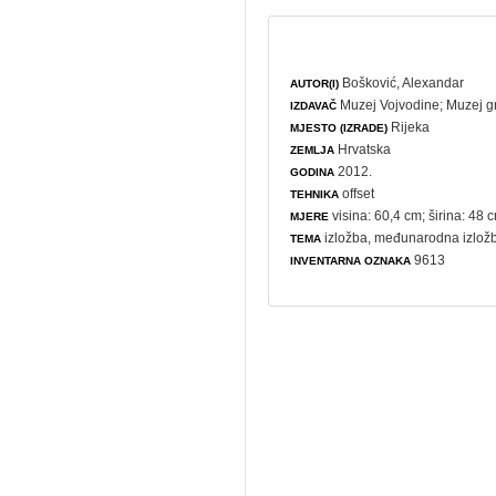
Bošković, Alexandar
AUTOR(I)
Muzej Vojvodine
;
Muzej g
IZDAVAČ
Rijeka
MJESTO (IZRADE)
Hrvatska
ZEMLJA
2012.
GODINA
offset
TEHNIKA
visina: 60,4 cm; širina: 48 
MJERE
izložba
,
međunarodna izlož
TEMA
9613
INVENTARNA OZNAKA