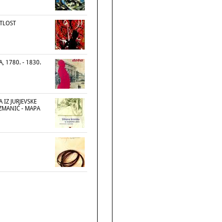
TLOST
 1780. - 1830.
 IZ JURJEVSKE
IZMANIĆ - MAPA