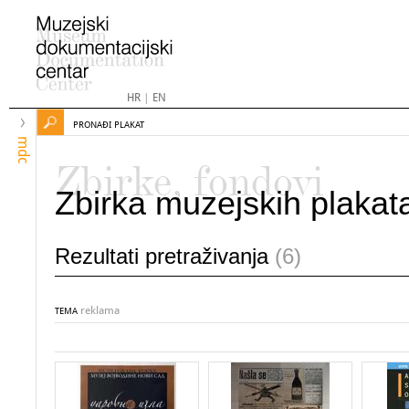
HR
|
EN
PRONAĐI PLAKAT
mdc
Zbirke, fondovi
Zbirka muzejskih plakat
Rezultati pretraživanja
(6)
reklama
TEMA