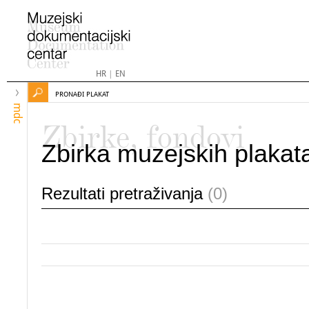
HR
|
EN
PRONAĐI PLAKAT
mdc
Zbirke, fondovi
Zbirka muzejskih plakat
Rezultati pretraživanja
(0)