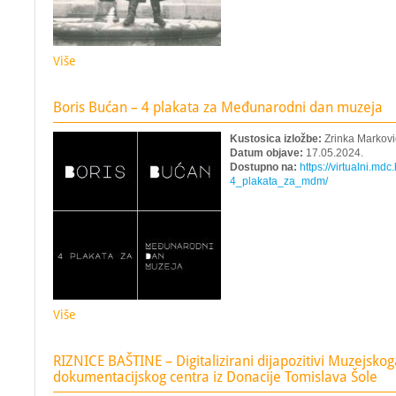
Više
Boris Bućan – 4 plakata za Međunarodni dan muzeja
Kustosica izložbe:
Zrinka Markovi
Datum objave:
17.05.2024.
Dostupno na:
https://virtualni.mdc
4_plakata_za_mdm/
Više
RIZNICE BAŠTINE – Digitalizirani dijapozitivi Muzejskog
dokumentacijskog centra iz Donacije Tomislava Šole