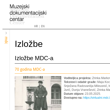
HR
|
EN
mdc
Izložbe
Izložbe MDC-a
70 godina MDC-a
Voditeljica projekta:
Zrinka Marko
Tekstovi i odabir građe:
Maja Koci
Snježana Radovanlija Mileusnić, Iv
Jurić, Dunja Vranešević, Zrinka Ma
Datum objave:
23.05.2025.
Dostupno na:
https://virtualni.md