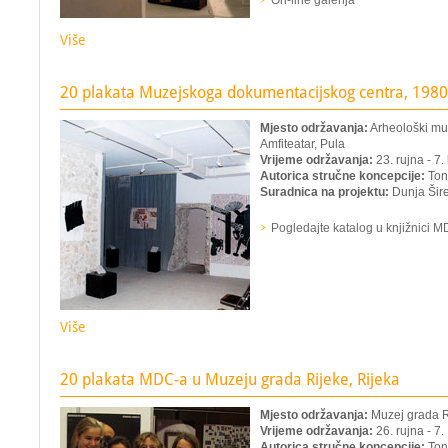
On-line galerija
Više
20 plakata Muzejskoga dokumentacijskog centra, 1980.
Mjesto održavanja:
Arheološki muze
Amfiteatar, Pula
Vrijeme održavanja:
23. rujna - 7.
Autorica stručne koncepcije:
Ton
Suradnica na projektu:
Dunja Šire
Pogledajte katalog u knjižnici 
Više
20 plakata MDC-a u Muzeju grada Rijeke, Rijeka
Mjesto održavanja:
Muzej grada R
Vrijeme održavanja:
26. rujna - 7
Autorica stručne koncepcije:
Ton