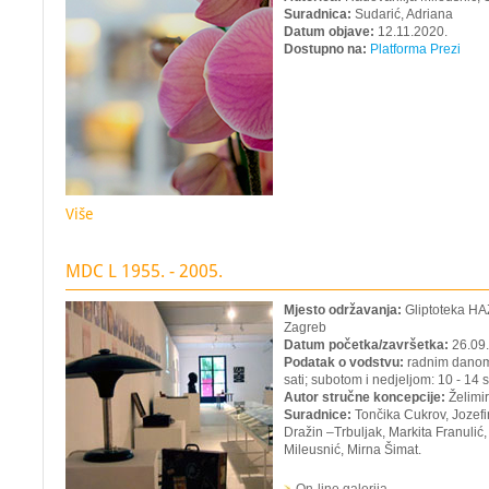
Suradnica:
Sudarić, Adriana
Datum objave:
12.11.2020.
Dostupno na:
Platforma Prezi
Više
MDC L 1955. - 2005.
Mjesto održavanja:
Gliptoteka HA
Zagreb
Datum početka/završetka:
26.09.
Podatak o vodstvu:
radnim danom 
sati; subotom i nedjeljom: 10 - 14 s
Autor stručne koncepcije:
Želimir
Suradnice:
Tončika Cukrov, Jozef
Dražin –Trbuljak, Markita Franuli
Mileusnić, Mirna Šimat.