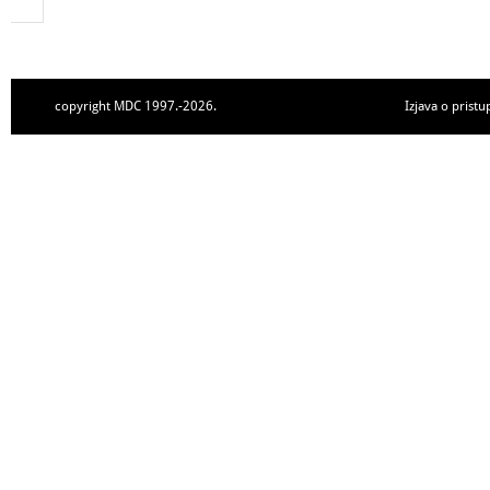
copyright MDC 1997.-2026.
Izjava o pristu