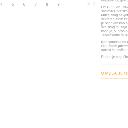
dokumentacijskom
4
5
6
7
8
9
Od 1955. do 1964
sastavu Hrvatsko
Muzejskog savjet
sekretarijatom za
je osnovan kao s
školskog muzeja 
kasnije, 5. prosi
Tehničkome muze
Kao samostalna u
Okružnom privred
adresi Mesnička 
Danas je smješten 
U MDC-u su rad