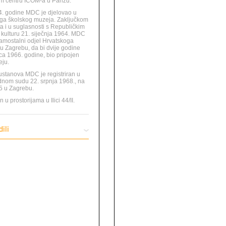
 centru ICOM-a u Parizu.
. godine MDC je djelovao u
ga školskog muzeja. Zaključkom
a i u suglasnosti s Republičkim
 kulturu 21. siječnja 1964. MDC
amostalni odjel Hrvatskoga
u Zagrebu, da bi dvije godine
nca 1966. godine, bio pripojen
ju.
stanova MDC je registriran u
nom sudu 22. srpnja 1968., na
5 u Zagrebu.
u prostorijama u Ilici 44/II.
ili