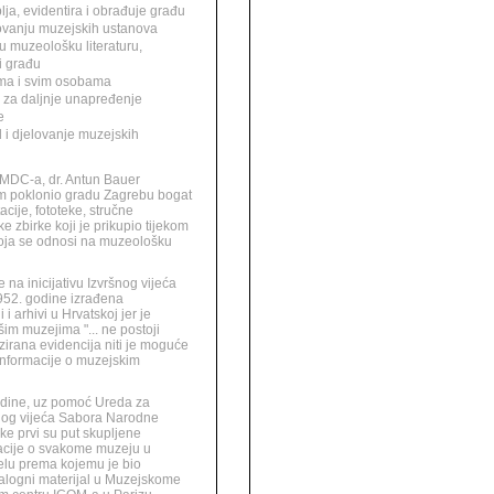
lja, evidentira i obrađuje građu
lovanju muzejskih ustanova
nu muzeološku literaturu,
i građu
cima i svim osobama
m za daljnje unapređenje
e
d i djelovanje muzejskih
 MDC-a, dr. Antun Bauer
m poklonio gradu Zagrebu bogat
ije, fototeke, stručne
čke zbirke koji je prikupio tijekom
 koja se odnosi na muzeološku
e na inicijativu Izvršnog vijeća
952. godine izrađena
 i arhivi u Hrvatskoj jer je
im muzejima "... ne postoji
zirana evidencija niti je moguće
informacije o muzejskim
odine, uz pomoć Ureda za
šnog vijeća Sabora Narodne
ke prvi su put skupljene
acije o svakome muzeju u
elu prema kojemu je bio
nalogni materijal u Muzejskome