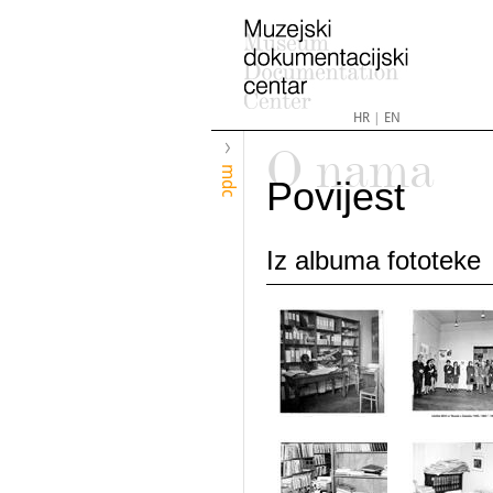
HR
|
EN
O nama
mdc
Povijest
Iz albuma fototeke