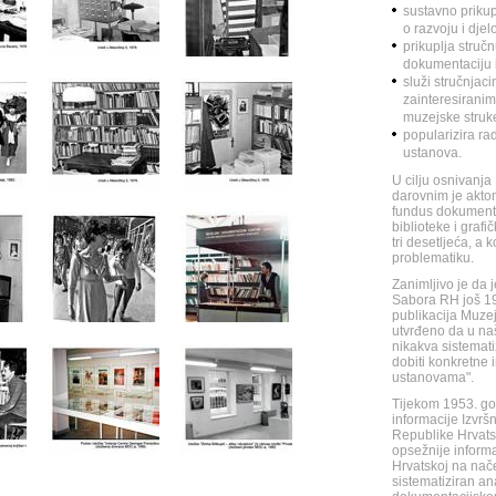
sustavno prikup
o razvoju i dje
prikuplja struč
dokumentaciju 
služi stručnja
zainteresirani
muzejske struk
popularizira ra
ustanova.
U cilju osnivanja
darovnim je akto
fundus dokumentac
biblioteke i grafi
tri desetljeća, a
problematiku.
Zanimljivo je da j
Sabora RH još 1
publikacija Muzeji
utvrđeno da u naš
nikakva sistemati
dobiti konkretne 
ustanovama".
Tijekom 1953. g
informacije Izvr
Republike Hrvats
opsežnije inform
Hrvatskoj na nač
sistematiziran a