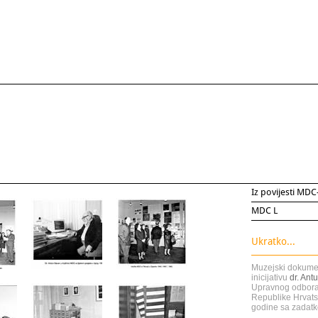
Iz povijesti MDC
MDC L
Ukratko...
Muzejski dokumen
inicijativu
dr. Ant
Upravnog odbora
Republike Hrvat
godine sa zadat