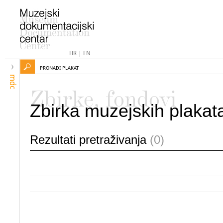
HR
|
EN
PRONAĐI PLAKAT
mdc
Zbirke, fondovi
Zbirka muzejskih plakat
Rezultati pretraživanja
(0)