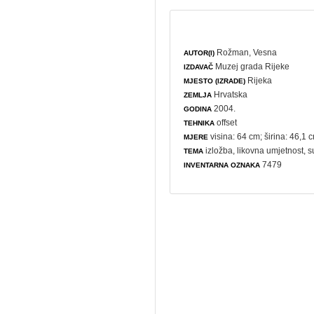
Rožman, Vesna
AUTOR(I)
Muzej grada Rijeke
IZDAVAČ
Rijeka
MJESTO (IZRADE)
Hrvatska
ZEMLJA
2004.
GODINA
offset
TEHNIKA
visina: 64 cm; širina: 46,1 
MJERE
izložba
,
likovna umjetnost
,
s
TEMA
7479
INVENTARNA OZNAKA