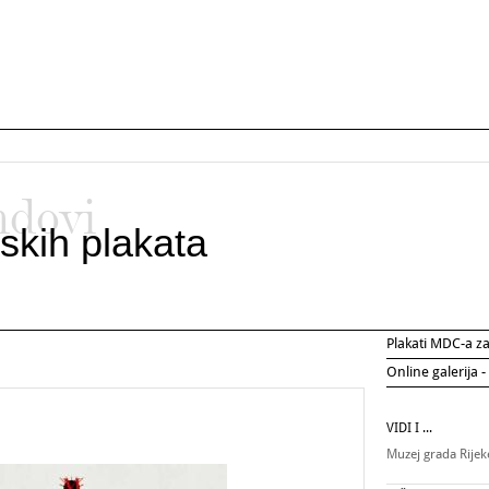
ndovi
skih plakata
Plakati MDC-a 
Online galerija -
VIDI I ...
Muzej grada Rije