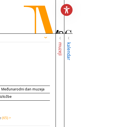
muzeji
kalendar
za Međunarodni dan muzeja
 izložbe
ke
(65) >