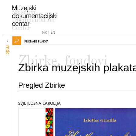
HR
|
EN
PRONAĐI PLAKAT
mdc
Zbirke, fondovi
Zbirka muzejskih plakat
Pregled Zbirke
SVJETLOSNA ČAROLIJA