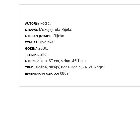
Rogić,
AUTOR(I)
Muzej grada Rijeke
IZDAVAČ
Rijeka
MJESTO (IZRADE)
Hrvatska
ZEMLJA
2000.
GODINA
offset
TEHNIKA
visina: 67 cm; širina: 45,1 cm
MJERE
izložba
,
dizajn
, Boris Rogić, Željka Rogić
TEMA
6882
INVENTARNA OZNAKA