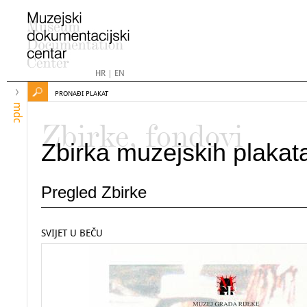
HR
|
EN
PRONAĐI PLAKAT
mdc
Zbirke, fondovi
Zbirka muzejskih plakat
Pregled Zbirke
SVIJET U BEČU