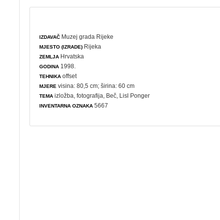
Muzej grada Rijeke
IZDAVAČ
Rijeka
MJESTO (IZRADE)
Hrvatska
ZEMLJA
1998.
GODINA
offset
TEHNIKA
visina: 80,5 cm; širina: 60 cm
MJERE
izložba
,
fotografija
, Beč, Lisl Ponger
TEMA
5667
INVENTARNA OZNAKA