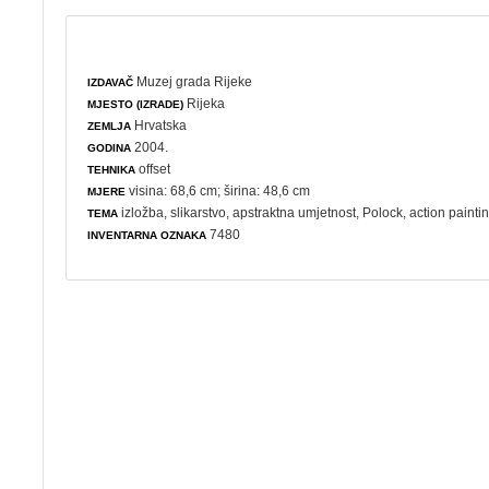
Muzej grada Rijeke
IZDAVAČ
Rijeka
MJESTO (IZRADE)
Hrvatska
ZEMLJA
2004.
GODINA
offset
TEHNIKA
visina: 68,6 cm; širina: 48,6 cm
MJERE
izložba
,
slikarstvo
,
apstraktna umjetnost
, Polock,
action painti
TEMA
7480
INVENTARNA OZNAKA