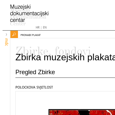
HR
|
EN
PRONAĐI PLAKAT
mdc
Zbirke, fondovi
Zbirka muzejskih plakat
Pregled Zbirke
POLOCKOVA SVJETLOST