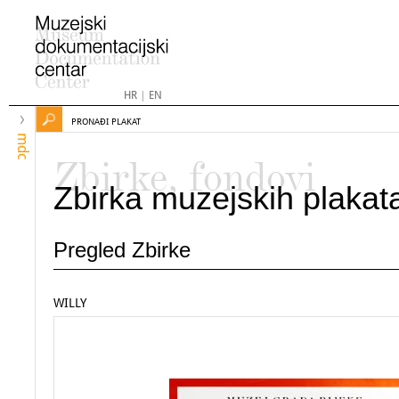
HR
|
EN
PRONAĐI PLAKAT
mdc
Zbirke, fondovi
Zbirka muzejskih plakat
Pregled Zbirke
WILLY