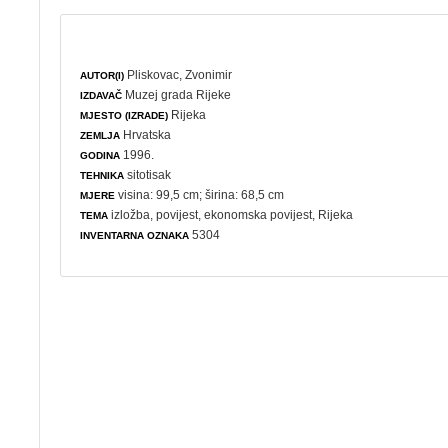
Pliskovac, Zvonimir
AUTOR(I)
Muzej grada Rijeke
IZDAVAČ
Rijeka
MJESTO (IZRADE)
Hrvatska
ZEMLJA
1996.
GODINA
sitotisak
TEHNIKA
visina: 99,5 cm; širina: 68,5 cm
MJERE
izložba
,
povijest
,
ekonomska povijest
, Rijeka
TEMA
5304
INVENTARNA OZNAKA