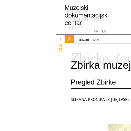
HR
|
EN
PRONAĐI PLAKAT
mdc
Zbirke, fo
Zbirka muzej
Pregled Zbirke
SLIKANA KRONIKA IZ JURJEVSKE