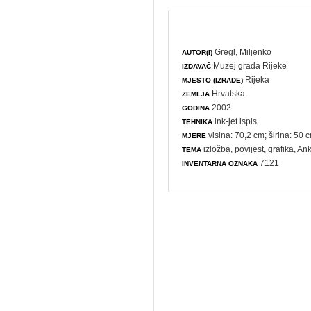
Gregl, Miljenko
AUTOR(I)
Muzej grada Rijeke
IZDAVAČ
Rijeka
MJESTO (IZRADE)
Hrvatska
ZEMLJA
2002.
GODINA
ink-jet ispis
TEHNIKA
visina: 70,2 cm; širina: 50 
MJERE
izložba
,
povijest
,
grafika
, An
TEMA
7121
INVENTARNA OZNAKA