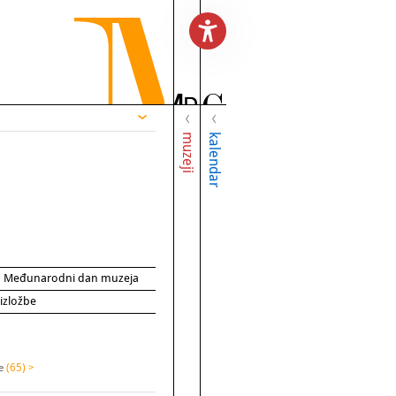
muzeji
kalendar
za Međunarodni dan muzeja
 izložbe
ke
(65) >