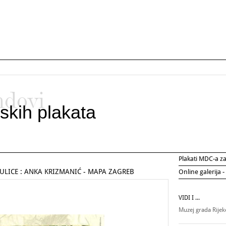
ndovi
skih plakata
Plakati MDC-a 
 ULICE : ANKA KRIZMANIĆ - MAPA ZAGREB
Online galerija -
VIDI I ...
Muzej grada Rije