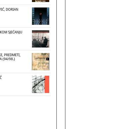
IĆ, DORIAN
SKOM SJEĆANJU
KE, PREDMETI,
 (94/98.)
Č