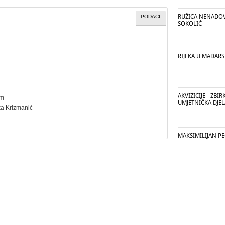
RUŽICA NENADOV
PODACI
SOKOLIĆ
RIJEKA U MAĐAR
AKVIZICIJE - ZBIR
cm
UMJETNIČKA DJELA
ka Krizmanić
MAKSIMILIJAN PE