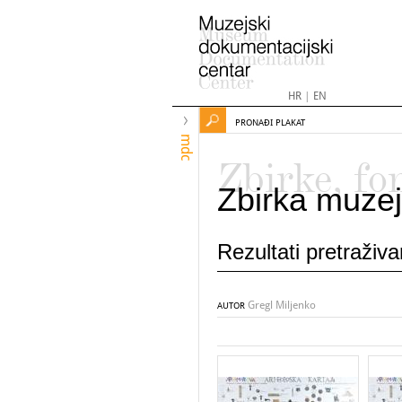
HR
|
EN
PRONAĐI PLAKAT
mdc
Zbirke, fo
Zbirka muzej
Rezultati pretraživ
Gregl Miljenko
AUTOR