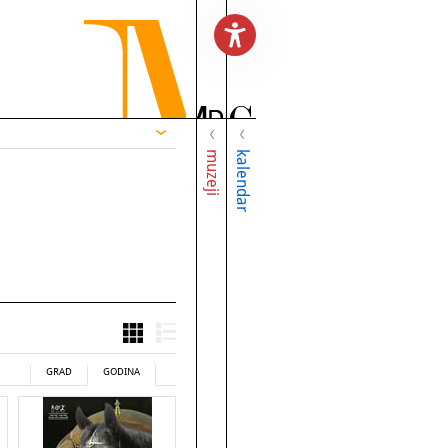
muzeji
kalendar
GRAD
GODINA