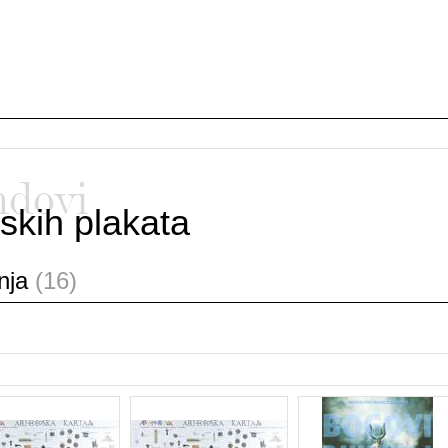
ndovi
skih plakata
anja
(16)