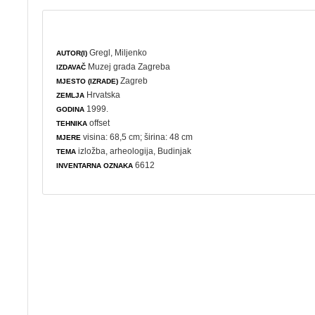
Gregl, Miljenko
AUTOR(I)
Muzej grada Zagreba
IZDAVAČ
Zagreb
MJESTO (IZRADE)
Hrvatska
ZEMLJA
1999.
GODINA
offset
TEHNIKA
visina: 68,5 cm; širina: 48 cm
MJERE
izložba
,
arheologija
, Budinjak
TEMA
6612
INVENTARNA OZNAKA