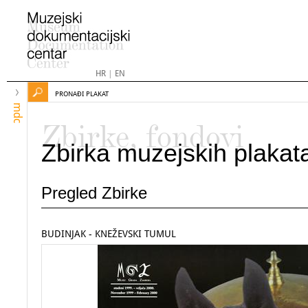
HR
|
EN
PRONAĐI PLAKAT
mdc
Zbirke, fondovi
Zbirka muzejskih plakat
Pregled Zbirke
BUDINJAK - KNEŽEVSKI TUMUL