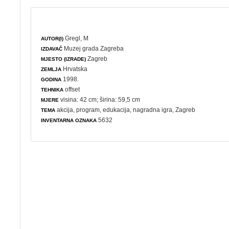
Gregl, M
AUTOR(I)
Muzej grada Zagreba
IZDAVAČ
Zagreb
MJESTO (IZRADE)
Hrvatska
ZEMLJA
1998.
GODINA
offset
TEHNIKA
visina: 42 cm; širina: 59,5 cm
MJERE
akcija
,
program
,
edukacija
,
nagradna igra
, Zagreb
TEMA
5632
INVENTARNA OZNAKA