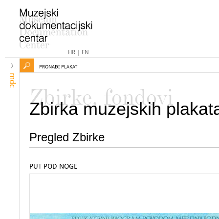
HR
|
EN
PRONAĐI PLAKAT
mdc
Zbirke, fondovi
Zbirka muzejskih plakat
Pregled Zbirke
PUT POD NOGE