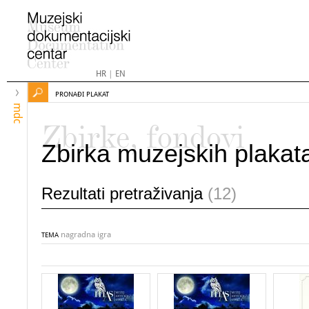
HR
|
EN
PRONAĐI PLAKAT
mdc
Zbirke, fondovi
Zbirka muzejskih plakat
Rezultati pretraživanja
(12)
nagradna igra
TEMA