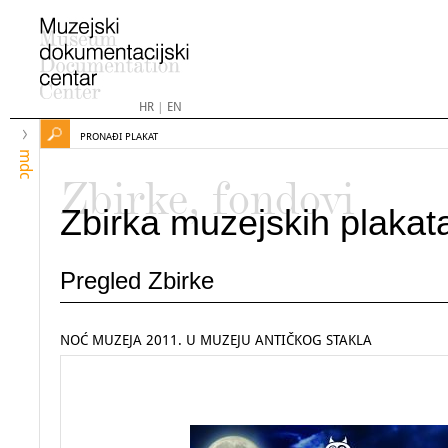
HR
|
EN
PRONAĐI PLAKAT
mdc
Zbirke, fondovi
Zbirka muzejskih plakat
Pregled Zbirke
NOĆ MUZEJA 2011. U MUZEJU ANTIČKOG STAKLA