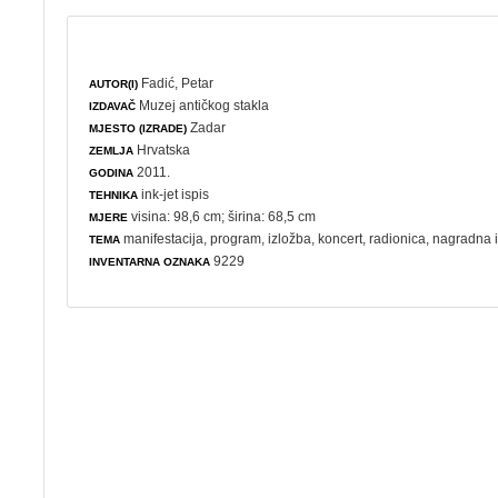
Fadić, Petar
AUTOR(I)
Muzej antičkog stakla
IZDAVAČ
Zadar
MJESTO (IZRADE)
Hrvatska
ZEMLJA
2011.
GODINA
ink-jet ispis
TEHNIKA
visina: 98,6 cm; širina: 68,5 cm
MJERE
manifestacija
,
program
,
izložba
,
koncert
,
radionica
,
nagradna 
TEMA
9229
INVENTARNA OZNAKA