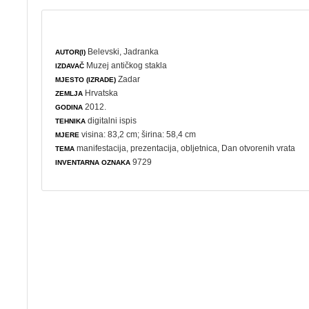
Belevski, Jadranka
AUTOR(I)
Muzej antičkog stakla
IZDAVAČ
Zadar
MJESTO (IZRADE)
Hrvatska
ZEMLJA
2012.
GODINA
digitalni ispis
TEHNIKA
visina: 83,2 cm; širina: 58,4 cm
MJERE
manifestacija
,
prezentacija
,
obljetnica
,
Dan otvorenih vrata
TEMA
9729
INVENTARNA OZNAKA