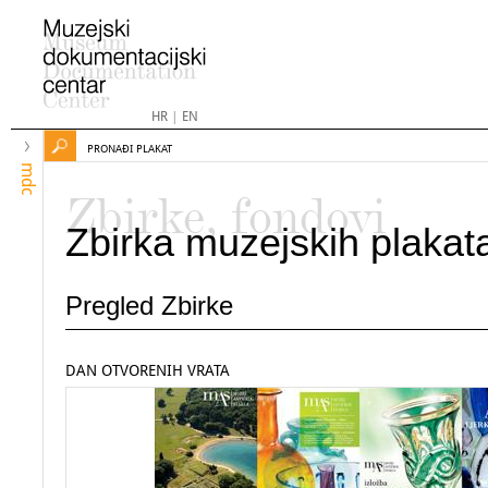
HR
|
EN
PRONAĐI PLAKAT
mdc
Zbirke, fondovi
Zbirka muzejskih plakat
Pregled Zbirke
DAN OTVORENIH VRATA