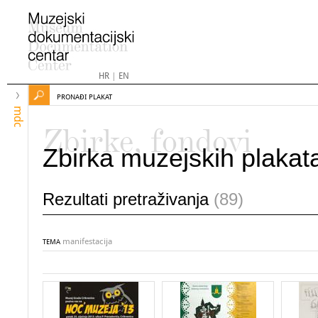
HR
|
EN
PRONAĐI PLAKAT
mdc
Zbirke, fondovi
Zbirka muzejskih plakat
Rezultati pretraživanja
(89)
manifestacija
TEMA