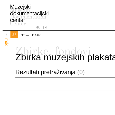
HR
|
EN
PRONAĐI PLAKAT
mdc
Zbirke, fondovi
Zbirka muzejskih plakat
Rezultati pretraživanja
(0)