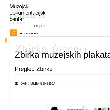
HR
|
EN
PRONAĐI PLAKAT
mdc
Zbirke, fondovi
Zbirka muzejskih plakat
Pregled Zbirke
III. DANI JULIJA BENEŠIĆA