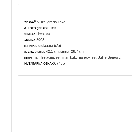
Muzej grada Iloka
IZDAVAČ
Ilok
MJESTO (IZRADE)
Hrvatska
ZEMLJA
2003.
GODINA
fotokopija (c/b)
TEHNIKA
visina: 42,1 cm; širina: 29,7 cm
MJERE
manifestacija
,
seminar
,
kulturna povijest
, Julije Benešić
TEMA
7436
INVENTARNA OZNAKA