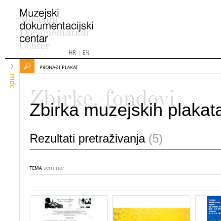
HR
|
EN
PRONAĐI PLAKAT
mdc
Zbirke, fondovi
Zbirka muzejskih plakat
Rezultati pretraživanja
(5)
seminar
TEMA