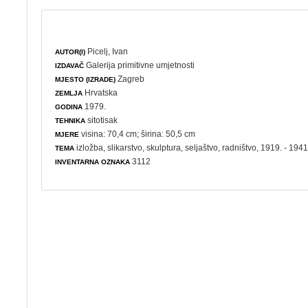
Picelj, Ivan
AUTOR(I)
Galerija primitivne umjetnosti
IZDAVAČ
Zagreb
MJESTO (IZRADE)
Hrvatska
ZEMLJA
1979.
GODINA
sitotisak
TEHNIKA
visina: 70,4 cm; širina: 50,5 cm
MJERE
izložba
,
slikarstvo
,
skulptura
,
seljaštvo
,
radništvo
, 1919. - 1941
TEMA
3112
INVENTARNA OZNAKA