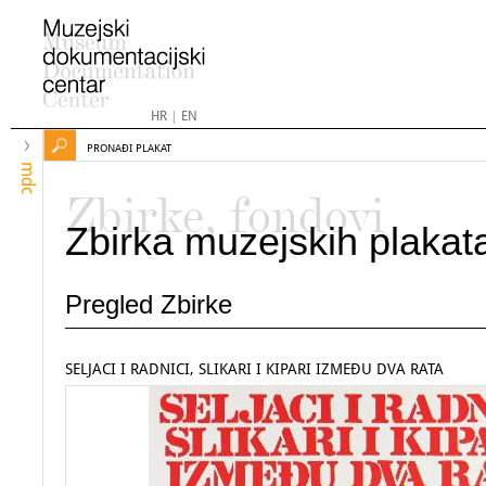
HR
|
EN
PRONAĐI PLAKAT
mdc
Zbirke, fondovi
Zbirka muzejskih plakat
Pregled Zbirke
SELJACI I RADNICI, SLIKARI I KIPARI IZMEĐU DVA RATA