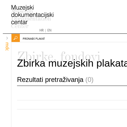
HR
|
EN
PRONAĐI PLAKAT
mdc
Zbirke, fondovi
Zbirka muzejskih plakat
Rezultati pretraživanja
(0)