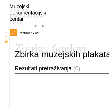
HR
|
EN
PRONAĐI PLAKAT
mdc
Zbirke, fondovi
Zbirka muzejskih plakat
Rezultati pretraživanja
(0)