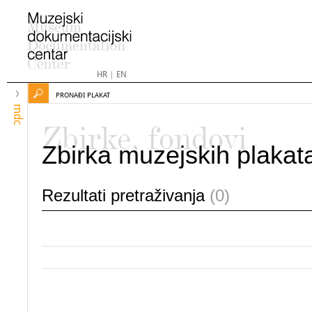
HR
|
EN
PRONAĐI PLAKAT
mdc
Zbirke, fondovi
Zbirka muzejskih plakat
Rezultati pretraživanja
(0)