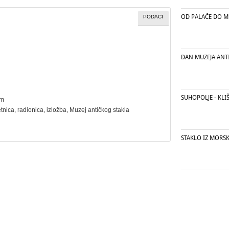
OD PALAČE DO M
PODACI
DAN MUZEJA ANT
SUHOPOLJE - KL
cm
etnica
,
radionica
,
izložba
, Muzej antičkog stakla
STAKLO IZ MORS