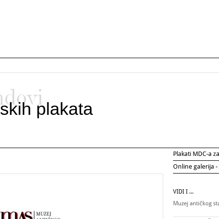
ndovi
skih plakata
Plakati MDC-a 
Online galerija -
VIDI I ...
Muzej antičkog st