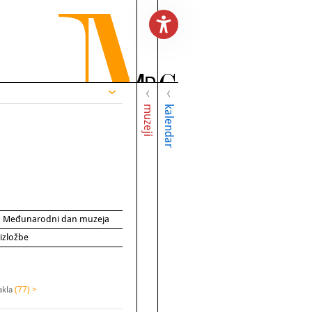
muzeji
kalendar
za Međunarodni dan muzeja
 izložbe
akla
(77) >