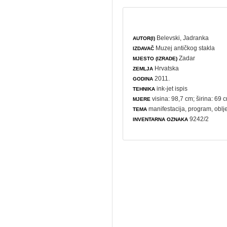
Belevski, Jadranka
AUTOR(I)
Muzej antičkog stakla
IZDAVAČ
Zadar
MJESTO (IZRADE)
Hrvatska
ZEMLJA
2011.
GODINA
ink-jet ispis
TEHNIKA
visina: 98,7 cm; širina: 69 
MJERE
manifestacija
,
program
,
oblj
TEMA
9242/2
INVENTARNA OZNAKA