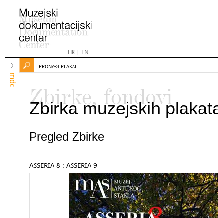
HR
|
EN
PRONAĐI PLAKAT
mdc
Zbirke, fondovi
Zbirka muzejskih plakat
Pregled Zbirke
ASSERIA 8 : ASSERIA 9