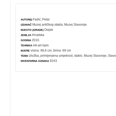
Fadić, Petar
AUTOR(I)
Muzej antičkog stakla
;
Muzej Slavonije
IZDAVAČ
Osijek
MJESTO (IZRADE)
Hrvatska
ZEMLJA
2010.
GODINA
ink-jet ispis
TEHNIKA
visina: 98,6 cm; širina: 69 cm
MJERE
izložba
,
primijenjena umjetnost
,
staklo
, Muzej Slavonije, Slavo
TEMA
9243
INVENTARNA OZNAKA