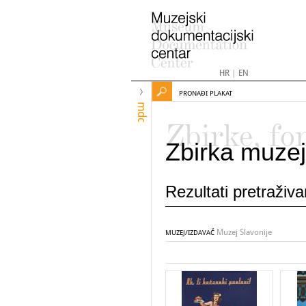
HR
|
EN
PRONAĐI PLAKAT
mdc
Zbirke, fo
Zbirka muzej
Rezultati pretraživ
Muzej Slavonije
MUZEJ/IZDAVAČ