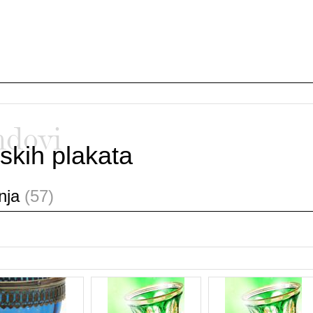
ndovi
skih plakata
anja
(57)