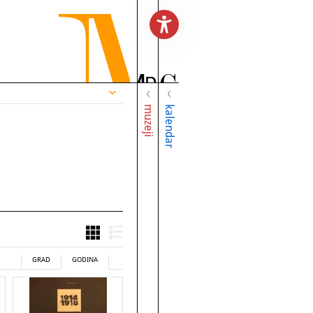
muzeji
kalendar
GRAD
GODINA