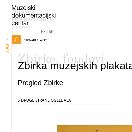
HR
|
EN
PRONAĐI PLAKAT
mdc
Zbirke, fondovi
Zbirka muzejskih plakat
Pregled Zbirke
S DRUGE STRANE OGLEDALA