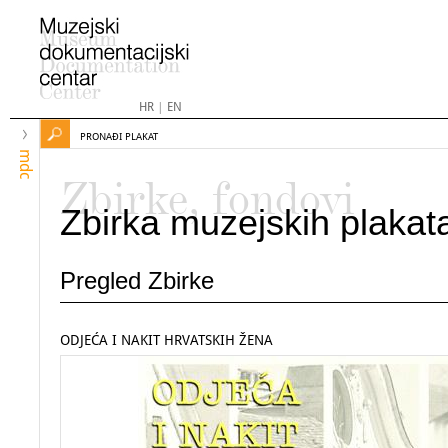
HR
|
EN
PRONAĐI PLAKAT
mdc
Zbirke, fondovi
Zbirka muzejskih plakat
Pregled Zbirke
ODJEĆA I NAKIT HRVATSKIH ŽENA