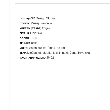
3D Design Studio,
AUTOR(I)
Muzej Slavonije
IZDAVAČ
Osijek
MJESTO (IZRADE)
Hrvatska
ZEMLJA
1996.
GODINA
offset
TEHNIKA
visina: 60 cm; širina: 43 cm
MJERE
izložba
,
etnologija
,
tekstil
,
nakit
,
žena
, Hrvatska
TEMA
5402
INVENTARNA OZNAKA