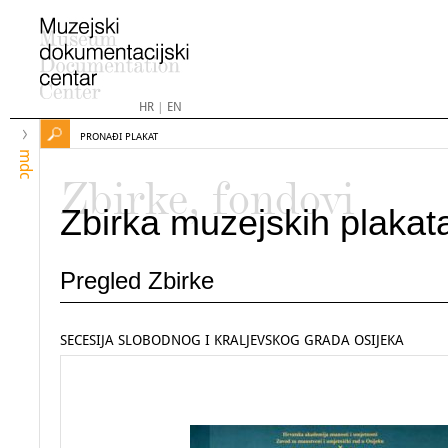
HR
|
EN
PRONAĐI PLAKAT
mdc
Zbirke, fondovi
Zbirka muzejskih plakat
Pregled Zbirke
SECESIJA SLOBODNOG I KRALJEVSKOG GRADA OSIJEKA