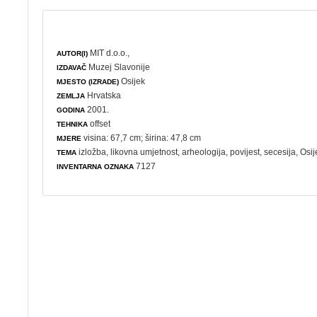
MIT d.o.o.,
AUTOR(I)
Muzej Slavonije
IZDAVAČ
Osijek
MJESTO (IZRADE)
Hrvatska
ZEMLJA
2001.
GODINA
offset
TEHNIKA
visina: 67,7 cm; širina: 47,8 cm
MJERE
izložba
,
likovna umjetnost
,
arheologija
,
povijest
,
secesija
, Osi
TEMA
7127
INVENTARNA OZNAKA