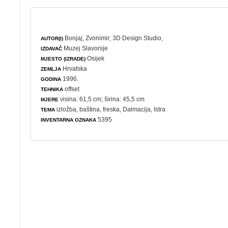
Bonjaj, Zvonimir
;
3D Design Studio,
AUTOR(I)
Muzej Slavonije
IZDAVAČ
Osijek
MJESTO (IZRADE)
Hrvatska
ZEMLJA
1996.
GODINA
offset
TEHNIKA
visina: 61,5 cm; širina: 45,5 cm
MJERE
izložba
,
baština
,
freska
, Dalmacija, Istra
TEMA
5395
INVENTARNA OZNAKA