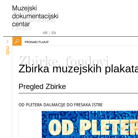
HR
|
EN
PRONAĐI PLAKAT
mdc
Zbirke, fondovi
Zbirka muzejskih plakat
Pregled Zbirke
OD PLETERA DALMACIJE DO FRESAKA ISTRE