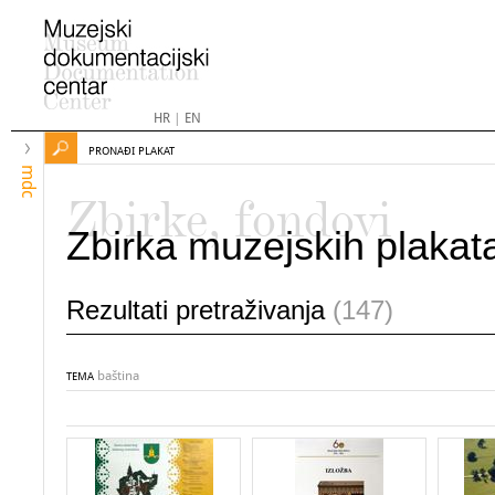
HR
|
EN
PRONAĐI PLAKAT
mdc
Zbirke, fondovi
Zbirka muzejskih plakat
Rezultati pretraživanja
(147)
baština
TEMA